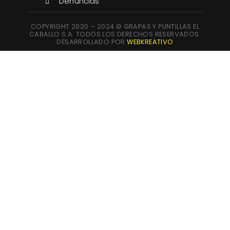
Denuncias
COPYRIGHT 2020 – 2024 © GRAPAS Y PUNTILLAS EL
CABALLO S.A. TODOS LOS DERECHOS RESERVADOS.
DESARROLLADO POR
WEBKREATIVO