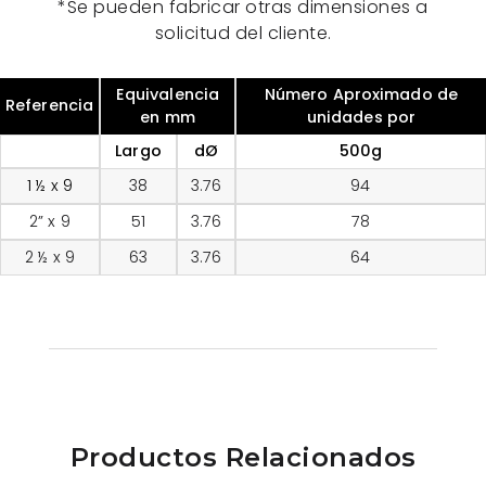
*Se pueden fabricar otras dimensiones a
solicitud del cliente.
Equivalencia
Número Aproximado de
Referencia
en mm
unidades por
Largo
dØ
500g
1 ½ x 9
38
3.76
94
2” x 9
51
3.76
78
2 ½ x 9
63
3.76
64
Productos Relacionados